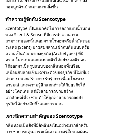
ออกไปได้อย่างลึกซึ้งและชัดเจนในสายตาของ
กันยายน 2567
(2)
2 กระทู้
กลุ่มลูกค้าเป้าหมายมากยิ่งขึ้น
สิงหาคม 2567
(3)
3 กระทู้
กรกฎาคม 2567
(1)
1 กระทู้
มิถุนายน 2567
(2)
2 กระทู้
ทำความรู้จักกับ Scentotype
พฤษภาคม 2567
(1)
1 กระทู้
Scentotype เป็นแนวคิดในการออกแบบน้ำหอม
กุมภาพันธ์ 2566
(5)
5 กระทู้
ของ Scent & Sense ที่มีการนำเอาความ
มกราคม 2566
(2)
2 กระทู้
สามารถของกลิ่นหอมจากน้ำหอมหรือน้ำมันหอม
สิงหาคม 2565
(7)
7 กระทู้
พฤษภาคม 2565
(2)
2 กระทู้
ระเหย (Scent) มาผสมผสานเข้ากับต้นแบบหรือ
มกราคม 2565
(1)
1 กระทู้
ความเป็นตัวตนของธุรกิจ (Archetypes) ที่มี
พฤษภาคม 2564
(5)
5 กระทู้
ความโดดเด่นและเฉพาะตัวได้อย่างลงตัว จน
เมษายน 2564
(6)
6 กระทู้
ได้ออกมาเป็นรูปแบบของกลิ่นหอมที่เปรียบ
เสมือนกับลายเซ็นเฉพาะตัวของธุรกิจ ที่ไม่เพียง
Search By Tags
สามารถช่วยสร้างการรับรู้ การเชื่อมโยงทาง
อารมณ์ และความรู้สึกแตกต่างให้กับธุรกิจได้
Essential Oil
Perfume
PerfumeFactory
อย่างโดดเด่น แต่ยังสามารถช่วยสร้าง
Scent
ScentAndSense
ScentMarketing
เอกลักษณ์ที่จะช่วยทำให้ลูกค้าสามารถจดจำ
brand
fragrance
fragrance trend2023
ธุรกิจได้อย่างลึกซึ้งและยาวนาน
perfume
กลิ่นสำหรับการตลาด
น้ำหอม
เทรนด์ของวงการน้ำหอมแห่งปี 2023
แบรนด์
โรงงานน้ำหอม
เจาะลึกความสำคัญของ Scentotype
Follow Us
กลิ่นหอมเป็นสิ่งที่มีอิทธิพลเป็นอย่างมากสำหรับ
การช่วยกระตุ้นอารมณ์และความรู้สึกของผู้คน