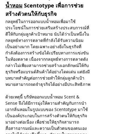
น้ำหอม
 Scentotype เพื่อการช่วย
สร้างตัวตนให้กับธุรกิจ
กลยุทธ์ในการออกแบบน้ำหอมเพื่อมาใช้
ประโยชน์ในการช่วยเสริมสร้างประสบการณ์ที่
ดีให้กับกลุ่มลูกค้าเป้าหมาย นับได้ว่าเป็นหนึ่งใน
กลยุทธ์ทางการตลาดที่กำลังได้รับความนิยม
เป็นอย่างมาก โดยเฉพาะอย่างยิ่งในธุรกิจที่
กำลังต้องการสร้างข้อได้เปรียบทางการแข่งขัน
ในท้องตลาด เนื่องจากกลยุทธ์ทางการตลาดดัง
Archive
กล่าวไม่เพียงสามารถช่วยสร้างเอกลักษณ์ให้กับ
ธุรกิจหรือแบรนด์สินค้าได้อย่างโดดเด่น แต่ยังมี
บทบาทสำคัญต่อการช่วยทำให้กลุ่มลูกค้าเป้า
สิงหาคม 2569
(1)
1 กระทู้
มิถุนายน 2568
(5)
5 กระทู้
หมายสามารถจดจำธุรกิจได้อย่างมีประสิทธิภาพ
พฤษภาคม 2568
(32)
32 กระทู้
เมษายน 2568
(4)
4 กระทู้
ด้วยเหตุนี้ บริษัทออกแบบน้ำหอม Scent & 
มีนาคม 2568
(1)
1 กระทู้
Sense จึงได้มีการมุ่งให้ความสำคัญกับการนำ
กุมภาพันธ์ 2568
(2)
2 กระทู้
เอากลิ่นหอมในรูปแบบของ Scentotype มาใช้
มกราคม 2568
(4)
4 กระทู้
เป็นองค์ประกอบในการสร้างตัวตนให้กับธุรกิจ
ธันวาคม 2567
(1)
1 กระทู้
มาอย่างต่อเนื่อง เพื่อช่วยให้ธุรกิจสามารถ
พฤศจิกายน 2567
(1)
1 กระทู้
สื่อสารอารมณ์และความเป็นตัวตนของตนเอง
ตุลาคม 2567
(1)
1 กระทู้