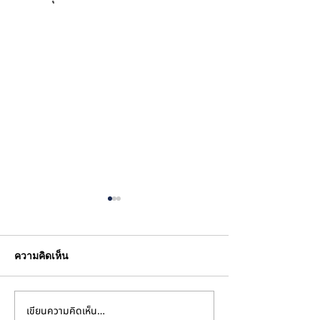
ความคิดเห็น
เขียนความคิดเห็น…
เบื้องหลังการพัฒนาน้ำหอม
ความประทับใจที่ส