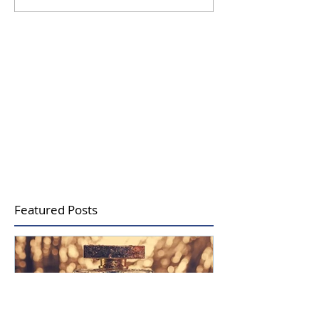
กลิ่นใหม่จาก Scent and
ได้…แต่รู้สึกได้ด้
Sense
Customer Expe
ในโรงแรมและรีส
Featured Posts