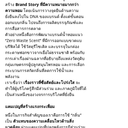
สิงหาคม 2567
(3)
3 กระทู้
สร้าง 
Brand Story ที่มีความหมายมากกว่า
กรกฎาคม 2567
(1)
1 กระทู้
ความหอม
 โดยเน้นการวางจุดยืนด้านความ
มิถุนายน 2567
(2)
2 กระทู้
ยั่งยืนลงไปใน DNA ของแบรนด์ ตั้งแต่ขั้นตอน
พฤษภาคม 2567
(1)
1 กระทู้
ออกแบบกลิ่น ไปจนถึงการผลิตบรรจุภัณฑ์และ
กุมภาพันธ์ 2566
(5)
5 กระทู้
มกราคม 2566
(2)
2 กระทู้
การสื่อสารการตลาด
สิงหาคม 2565
(7)
7 กระทู้
ตัวอย่างหนึ่งคือการพัฒนาแบรนด์น้ำหอมแนว 
พฤษภาคม 2565
(2)
2 กระทู้
“Zero Waste Scent” ที่มีการออกแบบขวดแบ
มกราคม 2565
(1)
1 กระทู้
บรีฟิลได้ ใช้วัสดุรีไซเคิล และบรรจุในกล่อง
พฤษภาคม 2564
(5)
5 กระทู้
กระดาษฟอกขาวจากเยื่อไผ่ธรรมชาติ พร้อมกับ
เมษายน 2564
(6)
6 กระทู้
การเล่าเรื่องผ่านฉลากที่อธิบายถึงแหล่งวัตถุดิบ 
Search By Tags
กลุ่มเกษตรกรผู้ปลูกสมุนไพรหอม และการเลือก
กระบวนการสกัดกลิ่นที่ลดการใช้น้ำและ
พลังงาน
Essential Oil
Perfume
PerfumeFactory
เราเชื่อว่า 
เรื่องราวที่ซื่อสัตย์และโปร่งใส
 จะ
Scent
ScentAndSense
ScentMarketing
ทำให้ผู้บริโภครู้สึกมีส่วนร่วม และภาคภูมิใจที่ได้
brand
fragrance
fragrance trend2023
เป็นส่วนหนึ่งของวงจรการบริโภคที่ยั่งยืน
perfume
กลิ่นสำหรับการตลาด
น้ำหอม
เทรนด์ของวงการน้ำหอมแห่งปี 2023
แบรนด์
โรงงานน้ำหอม
แคมเปญที่สร้างแรงกระเพื่อม
Follow Us
หนึ่งในภารกิจสำคัญของเราคือการใช้ “กลิ่น” 
เป็น 
ตัวแทนของความเคลื่อนไหวด้านสิ่ง
แวดล้อม
 ผ่านแคมเปญที่ปลุกพลังการมีส่วนร่วม