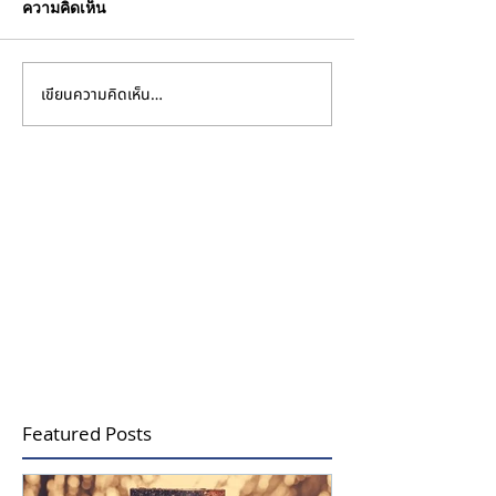
ความคิดเห็น
เขียนความคิดเห็น…
จากธรรมชาติจรดขวด
ลดการใช้บรรจุภ
น้ำหอม Scent And Sense
พลาสติก / ส่งเสริ
กับการใช้วัตถุดิบธรรมชาติ
อย่างรับผิดชอบ
Featured Posts