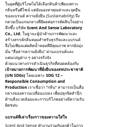
ในยุคที่ผู้บริโภคไม่ได้เลือกสินค้าเพียงเพราะ
กลิ่นหรือดีไซน์ แต่ยังมองหาคุณค่าและจุดยืน
ของแบรนด์ ความยั่งยืน (Sustainability) จึง
กลายเป็นแกนกลางที่มีผลต่อการตัดสินใจอย่าง
ลึกซึ้ง บริษัท 
Scent And Sense Laboratory 
Co., Ltd.
 ในฐานะผู้นำด้านการพัฒนาและ
สร้างสรรค์กลิ่นหอมสำหรับธุรกิจและแบรนด์ 
จึงไม่เพียงแต่ผลิตน้ำหอมที่มีคุณภาพ หากยังมุ่ง
มั่น “สื่อสารความยั่งยืน” ผ่านแบรนด์และ
Archive
แคมเปญต่าง ๆ อย่างจริงจัง
ด้วยแนวทางการดำเนินธุรกิจที่สอดคล้องกับ 
เป้าหมายการพัฒนาที่ยั่งยืนของสหประชาชาติ 
มิถุนายน 2568
(5)
5 กระทู้
(UN SDGs)
 โดยเฉพาะ 
SDG 12 – 
พฤษภาคม 2568
(32)
32 กระทู้
Responsible Consumption and 
เมษายน 2568
(4)
4 กระทู้
Production
 เราเชื่อว่า “กลิ่น” สามารถเป็นสื่อ
มีนาคม 2568
(1)
1 กระทู้
กลางของความเปลี่ยนแปลง เพื่อปลุกจิตสำนึก
กุมภาพันธ์ 2568
(2)
2 กระทู้
ด้านสิ่งแวดล้อมและการบริโภคอย่างมีความรับ
มกราคม 2568
(4)
4 กระทู้
ผิดชอบ
ธันวาคม 2567
(1)
1 กระทู้
พฤศจิกายน 2567
(1)
1 กระทู้
แบรนด์ที่เล่าเรื่องราวของความใส่ใจ
ตุลาคม 2567
(1)
1 กระทู้
กันยายน 2567
(2)
2 กระทู้
Scent And Sense ทำงานร่วมกับลูกค้าในการ