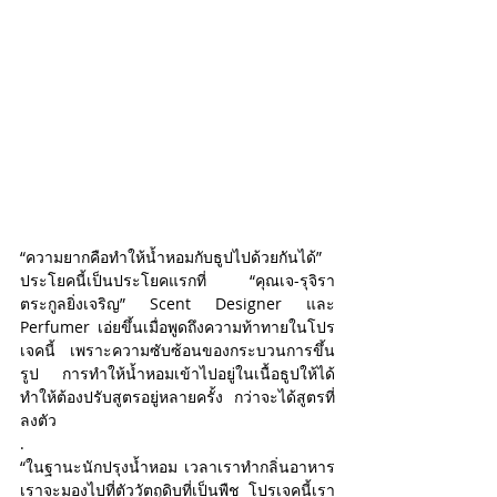
Archive
“ความยากคือทำให้น้ำหอมกับธูปไปด้วยกันได้” 
ประโยคนี้เป็นประโยคแรกที่ “คุณเจ-รุจิรา 
สิงหาคม 2569
(1)
1 กระทู้
ตระกูลยิ่งเจริญ” Scent Designer และ 
มิถุนายน 2568
(5)
5 กระทู้
Perfumer เอ่ยขึ้นเมื่อพูดถึงความท้าทายในโปร
พฤษภาคม 2568
(32)
32 กระทู้
เจคนี้ เพราะความซับซ้อนของกระบวนการขึ้น
เมษายน 2568
(4)
4 กระทู้
รูป การทำให้น้ำหอมเข้าไปอยู่ในเนื้อธูปให้ได้
มีนาคม 2568
(1)
1 กระทู้
กุมภาพันธ์ 2568
(2)
2 กระทู้
ทำให้ต้องปรับสูตรอยู่หลายครั้ง กว่าจะได้สูตรที่
มกราคม 2568
(4)
4 กระทู้
ลงตัว 
ธันวาคม 2567
(1)
1 กระทู้
.
พฤศจิกายน 2567
(1)
1 กระทู้
“ในฐานะนักปรุงน้ำหอม เวลาเราทำกลิ่นอาหาร 
ตุลาคม 2567
(1)
1 กระทู้
เราจะมองไปที่ตัววัตถุดิบที่เป็นพืช โปรเจคนี้เรา