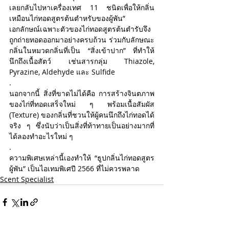
กันยายน 2567
(2)
2 กระทู้
เลยกลับไปหาเครื่องเทศ 11 ชนิดเพื่อให้กลิ่น
สิงหาคม 2567
(3)
3 กระทู้
เหมือนไก่ทอดสูตรต้นตำหรับของผู้พัน” 
กรกฎาคม 2567
(1)
1 กระทู้
เอกลักษณ์เฉพาะตัวของไก่ทอดสูตรต้นตำรับจึง
มิถุนายน 2567
(2)
2 กระทู้
ถูกถ่ายทอดออกมาอย่างครบถ้วน ร่วมกับลักษณะ
พฤษภาคม 2567
(1)
1 กระทู้
กลิ่นในหมวดกลิ่นที่เป็น “สิ่งเข้าปาก” ที่ทำให้
กุมภาพันธ์ 2566
(5)
5 กระทู้
มกราคม 2566
(2)
2 กระทู้
นึกถึงเนื้อสัตว์ เช่นสารกลุ่ม Thiazole, 
สิงหาคม 2565
(7)
7 กระทู้
Pyrazine, Aldehyde และ Sulfide 
พฤษภาคม 2565
(2)
2 กระทู้
.
มกราคม 2565
(1)
1 กระทู้
นอกจากนี้ สิ่งที่ขาดไม่ได้คือ การสร้างจินตภาพ
พฤษภาคม 2564
(5)
5 กระทู้
ของไก่ที่ทอดเสร็จใหม่ ๆ พร้อมเนื้อสัมผัส 
เมษายน 2564
(6)
6 กระทู้
(Texture) ของกลิ่นที่ชวนให้ผู้คนนึกถึงไก่ทอดได้
Search By Tags
จริง ๆ ซึ่งนับว่าเป็นสิ่งที่ท้าทายเป็นอย่างมากที่
ได้ลองทำอะไรใหม่ ๆ 
.
Essential Oil
Perfume
PerfumeFactory
ความพิเศษเหล่านี้เองทำให้ “ธูปกลิ่นไก่ทอดสูตร
Scent
ScentAndSense
ScentMarketing
ผู้พัน” เป็นไอเทมพิเศปี 2566 ที่ไม่ควรพลาด
brand
fragrance
fragrance trend2023
perfume
กลิ่นสำหรับการตลาด
น้ำหอม
Scent Specialist
เทรนด์ของวงการน้ำหอมแห่งปี 2023
แบรนด์
โรงงานน้ำหอม
Follow Us