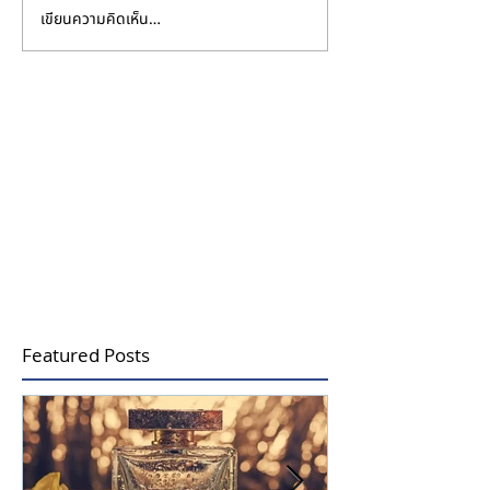
เขียนความคิดเห็น…
การดมเมล็ดกาแฟช่วยให้
น้ำหอมฟีโรโมน 
จมูกลืมกลิ่นน้ำหอมได้จริง
ดึงดูดเพศตรงข้าม
หรือไม่?
หรือไม่?
Featured Posts